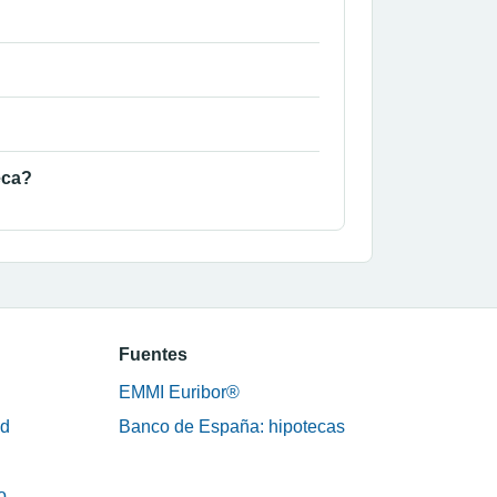
eca?
Fuentes
EMMI Euribor®
ad
Banco de España: hipotecas
o