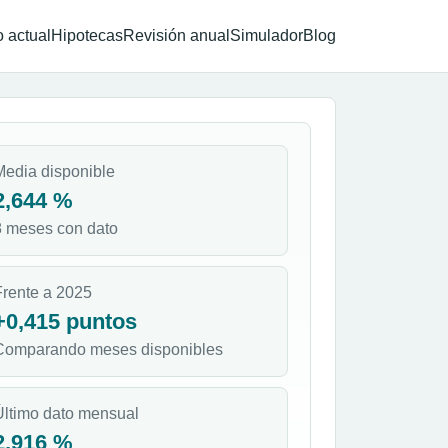
 actual
Hipotecas
Revisión anual
Simulador
Blog
Media disponible
2,644 %
8 meses con dato
Frente a 2025
+0,415 puntos
Comparando meses disponibles
Último dato mensual
2,916 %