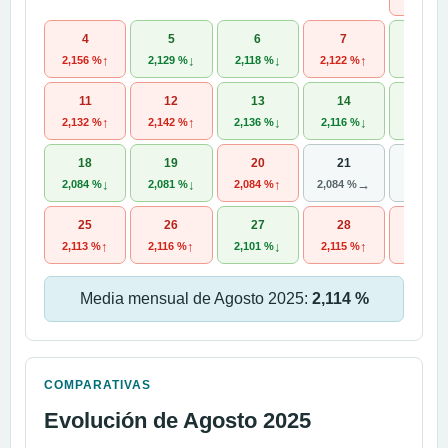
4
5
6
7
8
↑
↓
↓
↑
2,156 %
2,129 %
2,118 %
2,122 %
2,121 %
11
12
13
14
15
↑
↑
↓
↓
2,132 %
2,142 %
2,136 %
2,116 %
2,092 %
18
19
20
21
22
↓
↓
↑
→
2,084 %
2,081 %
2,084 %
2,084 %
2,084 %
25
26
27
28
29
↑
↑
↓
↑
2,113 %
2,116 %
2,101 %
2,115 %
2,119 %
Media mensual de Agosto 2025:
2,114 %
COMPARATIVAS
Evolución de Agosto 2025