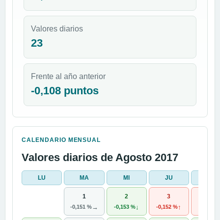
Valores diarios
23
Frente al año anterior
-0,108 puntos
CALENDARIO MENSUAL
Valores diarios de Agosto 2017
LU
MA
MI
JU
VI
1
2
3
4
→
↓
↑
-0,151 %
-0,153 %
-0,152 %
-0,151 