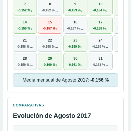
7
8
9
10
11
↓
→
↓
↓
-0,152 %
-0,152 %
-0,153 %
-0,154 %
-0,156 
14
15
16
17
18
↓
↑
→
↓
-0,158 %
-0,157 %
-0,157 %
-0,158 %
-0,158 %
21
22
23
24
25
→
→
↓
→
-0,158 %
-0,158 %
-0,159 %
-0,159 %
-0,159 %
28
29
30
31
→
↓
↓
→
-0,159 %
-0,160 %
-0,161 %
-0,161 %
Media mensual de Agosto 2017:
-0,156 %
COMPARATIVAS
Evolución de Agosto 2017