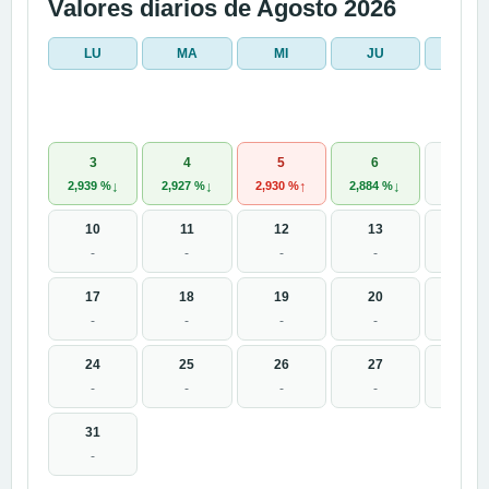
Valores diarios de Agosto 2026
LU
MA
MI
JU
VI
7
3
4
5
6
↓
↓
↑
↓
-
2,939 %
2,927 %
2,930 %
2,884 %
10
11
12
13
14
-
-
-
-
-
17
18
19
20
21
-
-
-
-
-
24
25
26
27
28
-
-
-
-
-
31
-