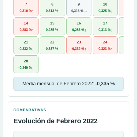
7
8
9
10
11
↑
↓
→
↓
-0,310 %
-0,313 %
-0,313 %
-0,325 %
-0,298 
14
15
16
17
18
↑
↓
↓
↓
-0,283 %
-0,285 %
-0,286 %
-0,313 %
-0,329 
21
22
23
24
25
↓
↓
↑
↑
-0,332 %
-0,337 %
-0,332 %
-0,323 %
-0,348 
28
↓
-0,349 %
Media mensual de Febrero 2022:
-0,335 %
COMPARATIVAS
Evolución de Febrero 2022