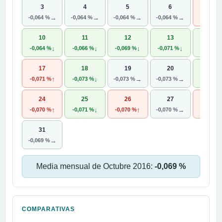
3
4
5
6
7
→
→
→
→
-0,064 %
-0,064 %
-0,064 %
-0,064 %
-0,063 
10
11
12
13
14
↓
↓
↓
↓
-0,064 %
-0,066 %
-0,069 %
-0,071 %
-0,072 
17
18
19
20
21
↑
↓
→
→
-0,071 %
-0,073 %
-0,073 %
-0,073 %
-0,074 
24
25
26
27
28
↑
↓
↑
→
-0,070 %
-0,071 %
-0,070 %
-0,070 %
-0,069 
31
→
-0,069 %
Media mensual de Octubre 2016:
-0,069 %
COMPARATIVAS